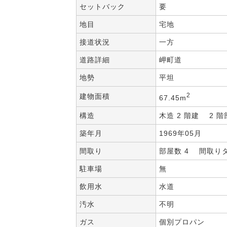
セットバック
要
地目
宅地
接道状況
一方
道路詳細
岬町道
地勢
平坦
2
建物面積
67.45m
構造
木造 2 階建 2 階
築年月
1969年05月
間取り
部屋数 4 間取りタ
駐車場
無
飲用水
水道
汚水
不明
ガス
個別プロパン