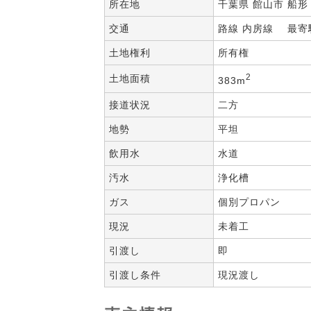
所在地
千葉県 館山市 船形 3
交通
路線 内房線 最寄駅
土地権利
所有権
2
土地面積
383m
接道状況
二方
地勢
平坦
飲用水
水道
汚水
浄化槽
ガス
個別プロパン
現況
未着工
引渡し
即
引渡し条件
現況渡し